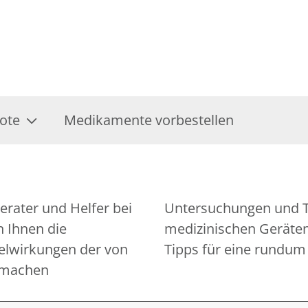
ote
Medikamente vorbestellen
erater und Helfer bei
n die Bedienung von
 Ihnen die
 Ihnen gerne
lwirkungen der von
Tipps für eine rundu
 machen