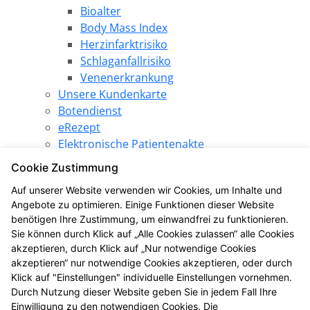
Bioalter
Body Mass Index
Herzinfarktrisiko
Schlaganfallrisiko
Venenerkrankung
Unsere Kundenkarte
Botendienst
eRezept
Elektronische Patientenakte
Pharmazeutische Dienstleistungen
Cookie Zustimmung
Angebote
Auf unserer Website verwenden wir Cookies, um Inhalte und
SPARezept
Angebote zu optimieren. Einige Funktionen dieser Website
Produkt des Monats
benötigen Ihre Zustimmung, um einwandfrei zu funktionieren.
LINDA Gewinnspiel
Sie können durch Klick auf „Alle Cookies zulassen“ alle Cookies
LINDA Aktion
akzeptieren, durch Klick auf „Nur notwendige Cookies
LINDA Eigenmarke
akzeptieren“ nur notwendige Cookies akzeptieren, oder durch
Gesundheitsthemen
Klick auf "Einstellungen" individuelle Einstellungen vornehmen.
Durch Nutzung dieser Website geben Sie in jedem Fall Ihre
LINDA Coupons
Einwilligung zu den notwendigen Cookies. Die